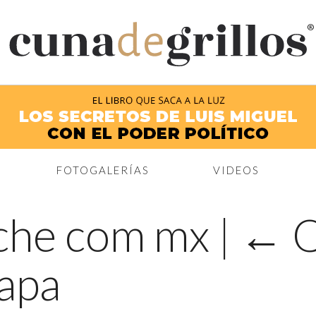
®
FOTOGALERÍAS
VIDEOS
che com mx
|
←
Q
Papa