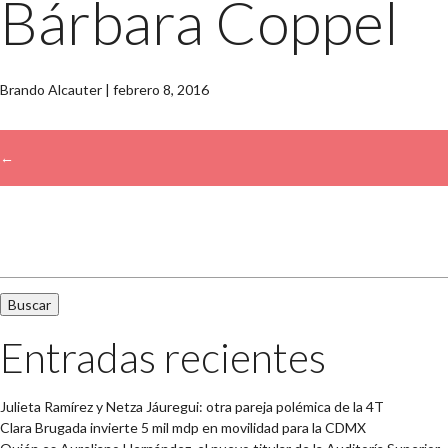
Bárbara Coppel
Brando Alcauter
|
febrero 8, 2016
←
→
Buscar:
Entradas recientes
Julieta Ramírez y Netza Jáuregui: otra pareja polémica de la 4T
Clara Brugada invierte 5 mil mdp en movilidad para la CDMX