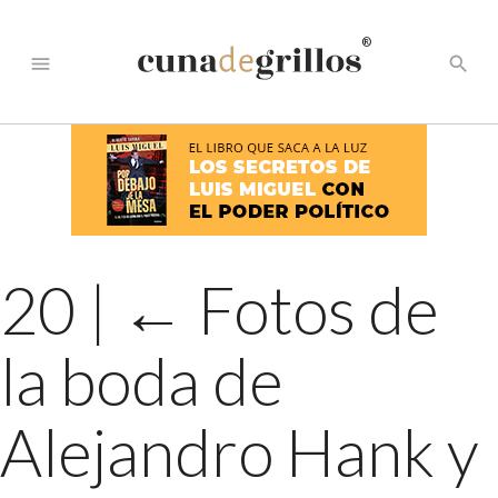
®
menu
search
20
|
←
Fotos de
la boda de
Alejandro Hank y