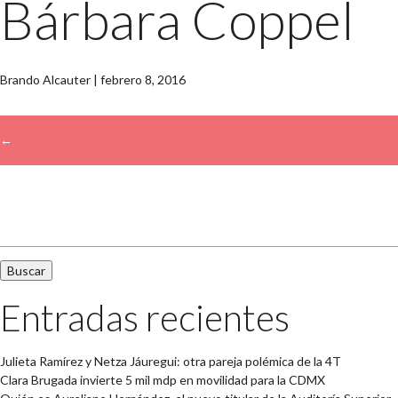
Bárbara Coppel
Brando Alcauter
|
febrero 8, 2016
←
→
Buscar:
Entradas recientes
Julieta Ramírez y Netza Jáuregui: otra pareja polémica de la 4T
Clara Brugada invierte 5 mil mdp en movilidad para la CDMX