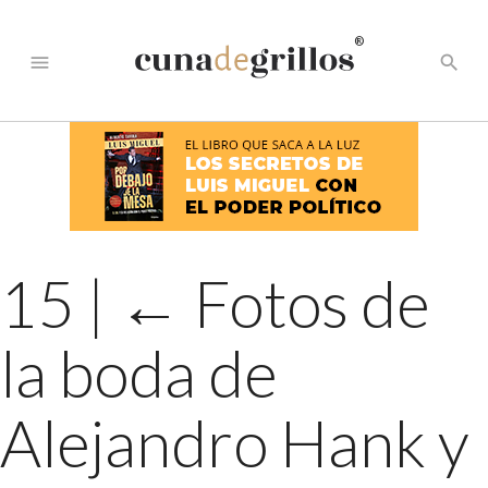
®
menu
search
15
|
←
Fotos de
la boda de
Alejandro Hank y