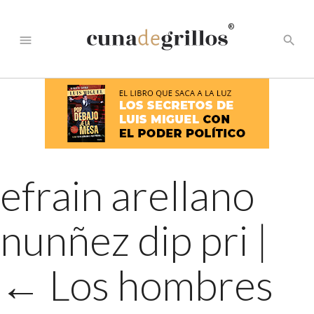
®
menu
search
efrain arellano
nunñez dip pri
|
←
Los hombres