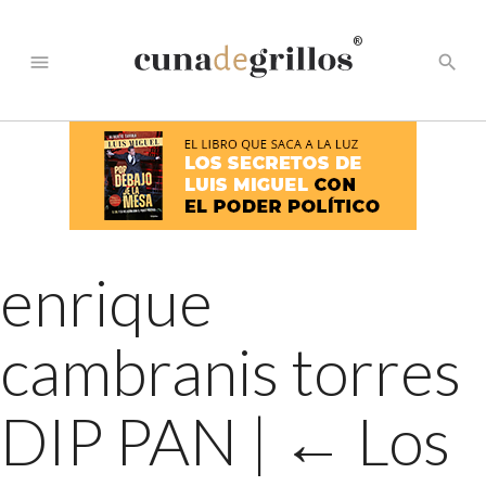
®
menu
search
enrique
cambranis torres
DIP PAN
|
←
Los