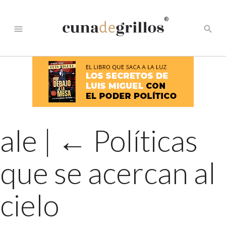
®
menu
search
ale
|
←
Políticas
que se acercan al
cielo