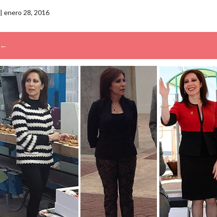
|
enero 28, 2016
←
→