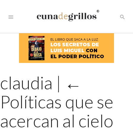
®
menu
search
claudia
|
←
Políticas que se
acercan al cielo