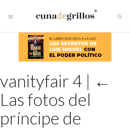
®
menu
search
vanityfair 4
|
←
Las fotos del
príncipe de