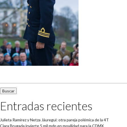
Buscar:
Entradas recientes
Julieta Ramírez y Netza Jáuregui: otra pareja polémica de la 4T
Clara Brugada invierte 5 mil mdp en movilidad para la CDMX