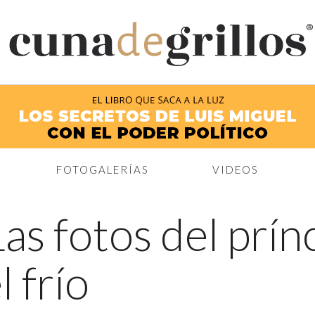
®
FOTOGALERÍAS
VIDEOS
Las fotos del prín
l frío