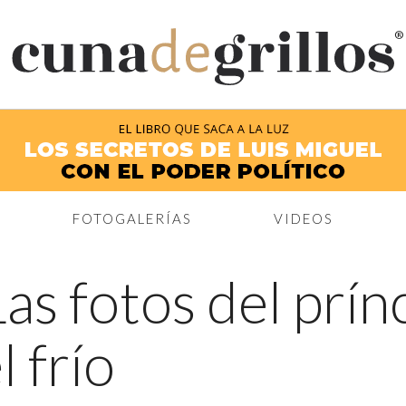
®
FOTOGALERÍAS
VIDEOS
Las fotos del prín
l frío