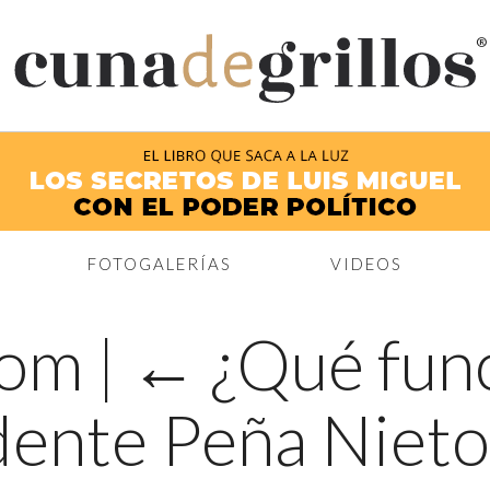
®
FOTOGALERÍAS
VIDEOS
 com
|
←
¿Qué fun
dente Peña Nieto