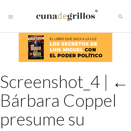
®
menu
search
Screenshot_4
|
←
Bárbara Coppel
presume su