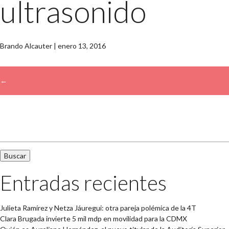
ultrasonido
Brando Alcauter
|
enero 13, 2016
←
→
Buscar:
Entradas recientes
Julieta Ramírez y Netza Jáuregui: otra pareja polémica de la 4T
Clara Brugada invierte 5 mil mdp en movilidad para la CDMX