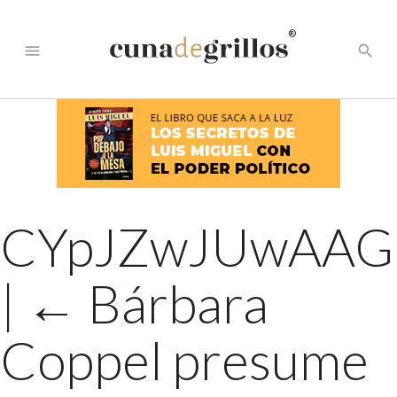
®
menu
search
CYpJZwJUwAAG
|
←
Bárbara
Coppel presume