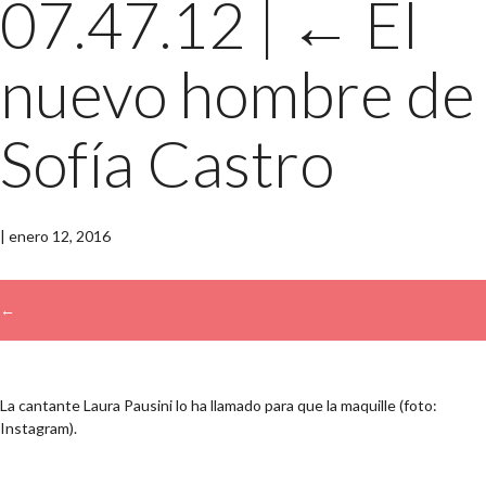
07.47.12
|
←
El
nuevo hombre de
Sofía Castro
|
enero 12, 2016
←
→
La cantante Laura Pausini lo ha llamado para que la maquille (foto:
Instagram).
Buscar: