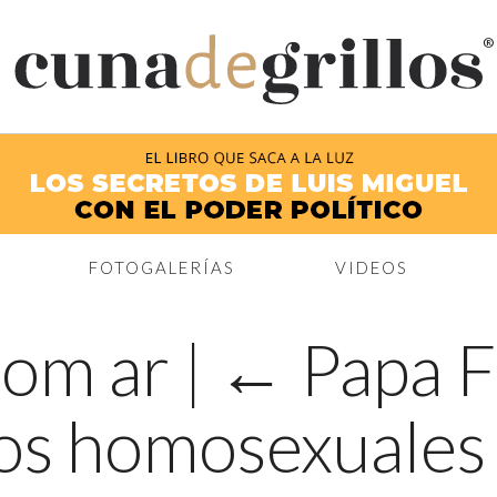
®
FOTOGALERÍAS
VIDEOS
com ar
|
←
Papa F
los homosexuales