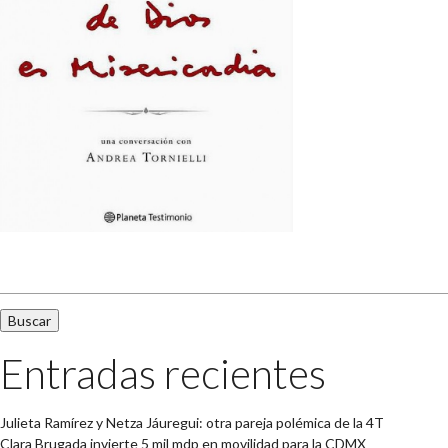
Buscar:
Entradas recientes
Julieta Ramírez y Netza Jáuregui: otra pareja polémica de la 4T
Clara Brugada invierte 5 mil mdp en movilidad para la CDMX