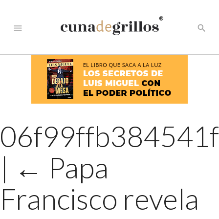
®
menu
search
06f99ffb384541
|
←
Papa
Francisco revela