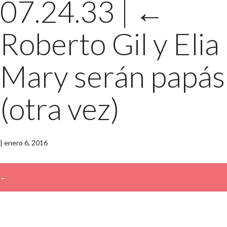
07.24.33
|
←
Roberto Gil y Elia
Mary serán papás
(otra vez)
|
enero 6, 2016
←
→
Buscar: