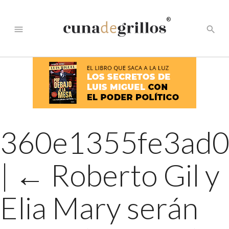
®
menu
search
360e1355fe3ad0
|
←
Roberto Gil y
Elia Mary serán