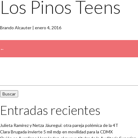
Los Pinos Teens
Brando Alcauter
|
enero 4, 2016
←
→
Buscar:
Entradas recientes
Julieta Ramírez y Netza Jáuregui: otra pareja polémica de la 4T
Clara Brugada invierte 5 mil mdp en movilidad para la CDMX