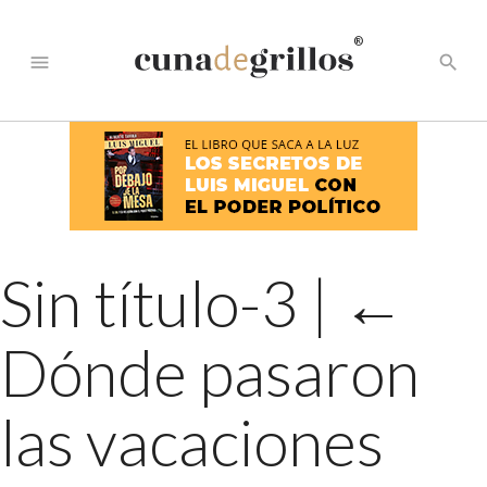
®
menu
search
Sin título-3
|
←
Dónde pasaron
las vacaciones