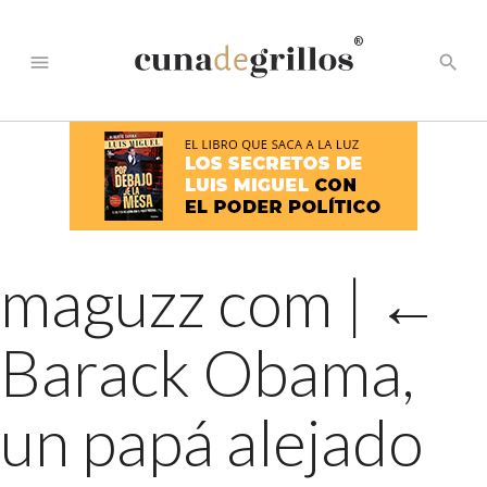
®
menu
search
maguzz com
|
←
Barack Obama,
un papá alejado