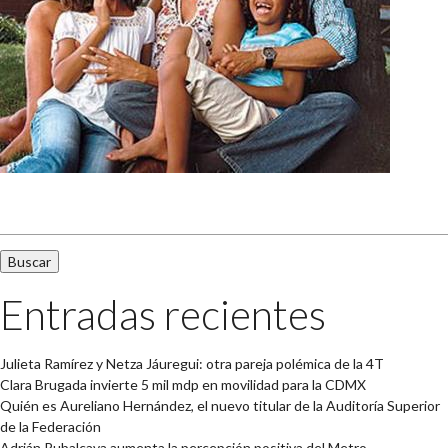
Buscar:
Entradas recientes
Julieta Ramírez y Netza Jáuregui: otra pareja polémica de la 4T
Clara Brugada invierte 5 mil mdp en movilidad para la CDMX
Quién es Aureliano Hernández, el nuevo titular de la Auditoría Superior
de la Federación
Adrián Rubalcava aumenta la percepción positiva del Metro