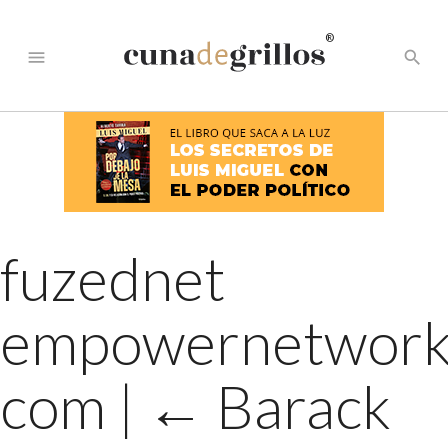
®
menu
search
fuzednet
empowernetwor
com
|
←
Barack