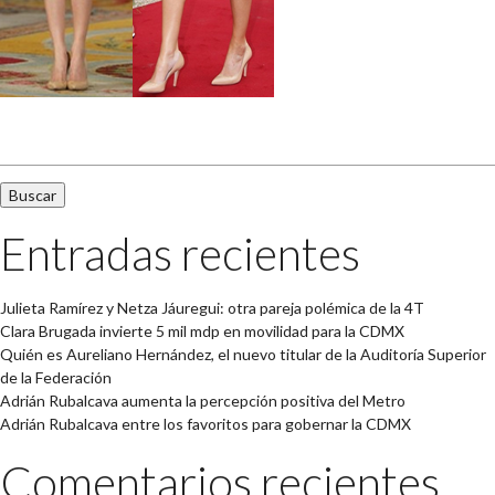
Buscar:
Entradas recientes
Julieta Ramírez y Netza Jáuregui: otra pareja polémica de la 4T
Clara Brugada invierte 5 mil mdp en movilidad para la CDMX
Quién es Aureliano Hernández, el nuevo titular de la Auditoría Superior
de la Federación
Adrián Rubalcava aumenta la percepción positiva del Metro
Adrián Rubalcava entre los favoritos para gobernar la CDMX
Comentarios recientes