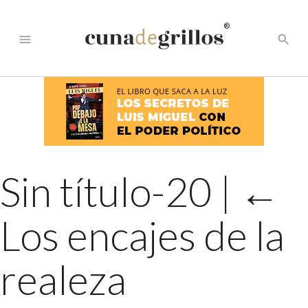
®
menu
search
Sin título-20
|
←
Los encajes de la
realeza