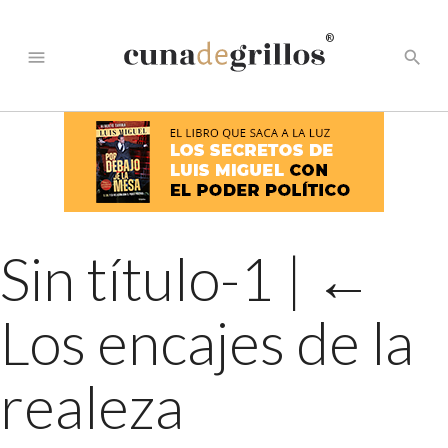
®
menu
search
Sin título-1
|
←
Los encajes de la
realeza