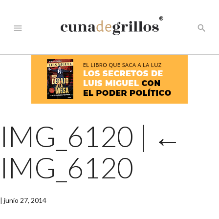
®
menu
search
IMG_6120
|
←
IMG_6120
|
junio 27, 2014