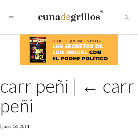
®
menu
search
carr peñi
|
←
carr
peñi
|
junio 16, 2014