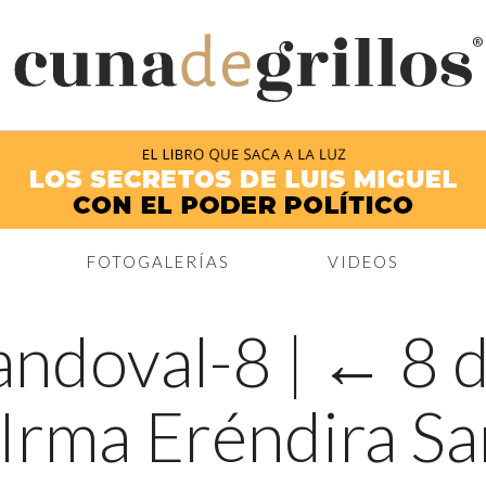
®
FOTOGALERÍAS
VIDEOS
andoval-8
|
←
8 
 Irma Eréndira S