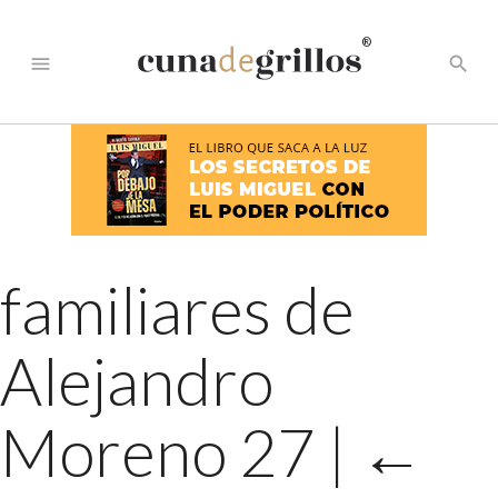
®
menu
search
familiares de
Alejandro
Moreno 27
|
←