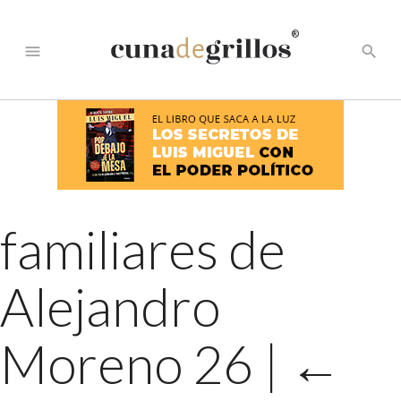
®
menu
search
familiares de
Alejandro
Moreno 26
|
←