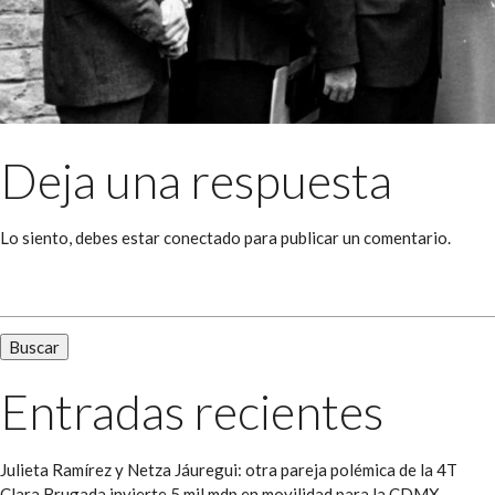
Deja una respuesta
Lo siento, debes estar
conectado
para publicar un comentario.
Buscar:
Entradas recientes
Julieta Ramírez y Netza Jáuregui: otra pareja polémica de la 4T
Clara Brugada invierte 5 mil mdp en movilidad para la CDMX