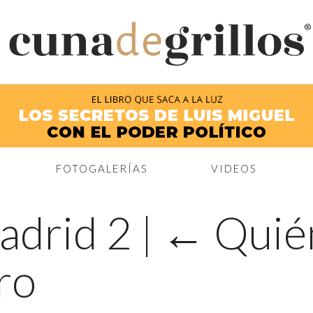
®
FOTOGALERÍAS
VIDEOS
Madrid 2
|
←
Quié
ro