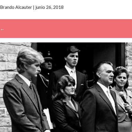
Brando Alcauter
|
junio 26, 2018
←
→