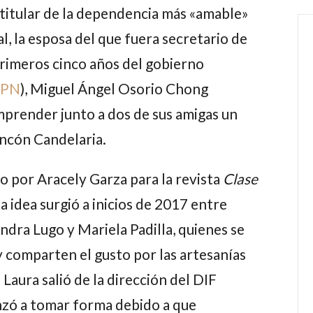
titular de la dependencia más «amable»
, la esposa del que fuera secretario de
rimeros cinco años del gobierno
PN
),
Miguel Ángel Osorio Chong
emprender junto a dos de sus amigas un
incón Candelaria.
do por
Aracely Garza
para la revista
Clase
 la idea surgió a inicios de 2017 entre
andra Lugo
y
Mariela Padilla
, quienes se
y comparten el gusto por las artesanías
e
Laura
salió de la dirección del DIF
nzó a tomar forma debido a que