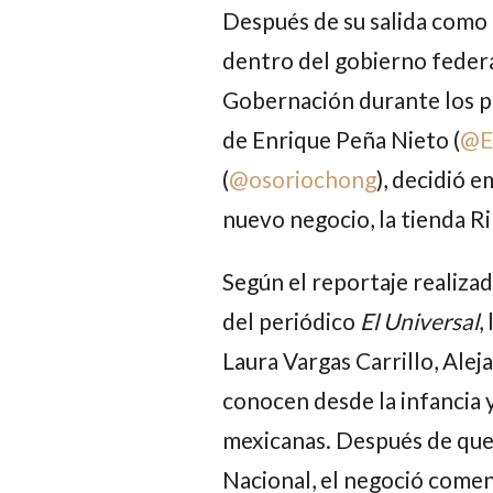
Después de su salida como 
dentro del gobierno federal
Gobernación durante los p
de
Enrique Peña Nieto
(
@E
(
@osoriochong
), decidió 
nuevo negocio, la tienda R
Según el reportaje realiza
del periódico
El Universal
,
Laura Vargas Carrillo
,
Alej
conocen desde la infancia 
mexicanas. Después de qu
Nacional, el negoció come