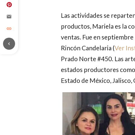
Las actividades se reparten
email
productos, Mariela es la co
link
ventas. Fue en septiembre 
chevron_left
Rincón Candelaria (
Ver In
Prado Norte #450. Las arte
estados productores como:
Estado de México, Jalisco,