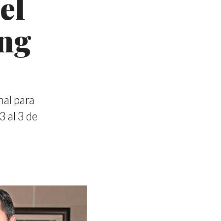
el
ng
nal para
3 al 3 de