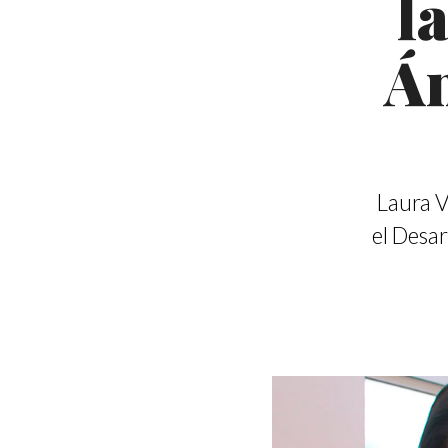
l
Án
Laura V
el Desar