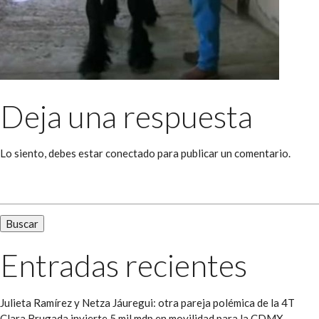
Deja una respuesta
Lo siento, debes estar
conectado
para publicar un comentario.
Buscar:
Entradas recientes
Julieta Ramírez y Netza Jáuregui: otra pareja polémica de la 4T
Clara Brugada invierte 5 mil mdp en movilidad para la CDMX