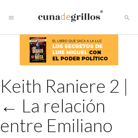
®
menu
search
Keith Raniere 2
|
←
La relación
entre Emiliano