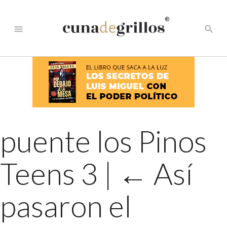
®
menu
search
puente los Pinos
Teens 3
|
←
Así
pasaron el