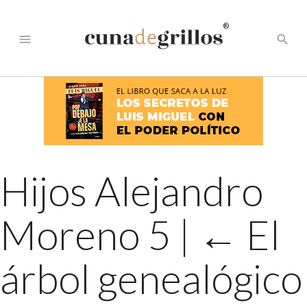
®
menu
search
Hijos Alejandro
Moreno 5
|
←
El
árbol genealógico