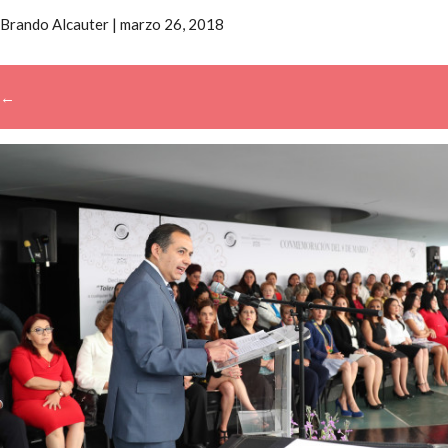
Brando Alcauter
|
marzo 26, 2018
←
→