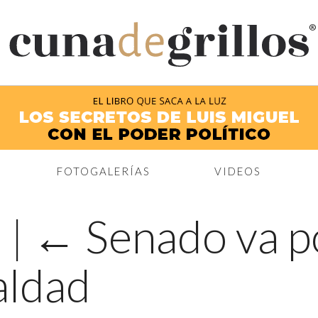
®
FOTOGALERÍAS
VIDEOS
6
|
←
Senado va p
aldad