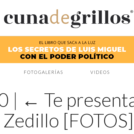
®
FOTOGALERÍAS
VIDEOS
00
|
←
Te present
 Zedillo [FOTOS]