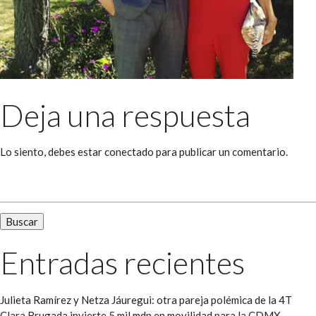
Deja una respuesta
Lo siento, debes estar
conectado
para publicar un comentario.
Buscar:
Entradas recientes
Julieta Ramírez y Netza Jáuregui: otra pareja polémica de la 4T
Clara Brugada invierte 5 mil mdp en movilidad para la CDMX