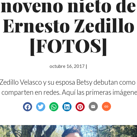
noveno nieto de
Ernesto Zedillo
[FOTOS]
octubre 16, 2017
|
Zedillo Velasco y su esposa Betsy debutan como
o comparten en redes. Aquí las primeras imágene
email
link