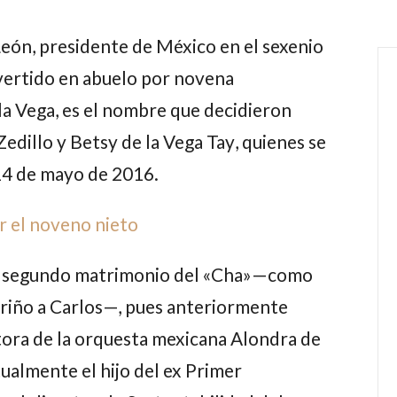
León
, presidente de México en el sexenio
vertido en abuelo por novena
la Vega,
es el nombre que decidieron
Zedillo
y
Betsy de la Vega Tay
, quienes se
14 de mayo de 2016.
r el noveno nieto
l segundo matrimonio del «Cha»—como
cariño a Carlos—, pues anteriormente
tora de la orquesta mexicana
Alondra de
tualmente el hijo del ex Primer