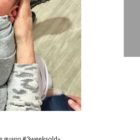
te guapo #3weeksold»