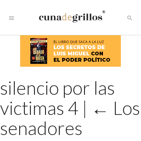
®
menu
search
silencio por las
victimas 4
|
←
Los
senadores