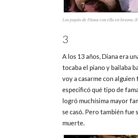
Los papás de Diana con ella en brazos. (F
3
A los 13 años, Diana era u
tocaba el piano y bailaba ba
voy a casarme con alguien 
especificó qué tipo de fama
logró muchísima mayor fam
se casó. Pero también fue su
muerte.