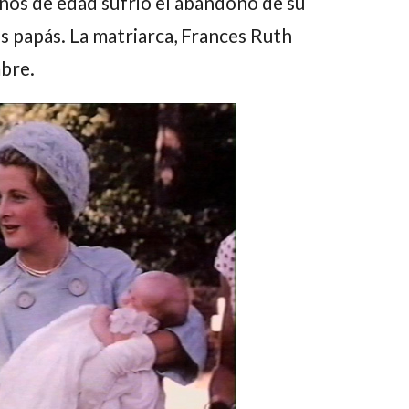
ños de edad sufrió el abandono de su
us papás. La matriarca, Frances Ruth
bre.