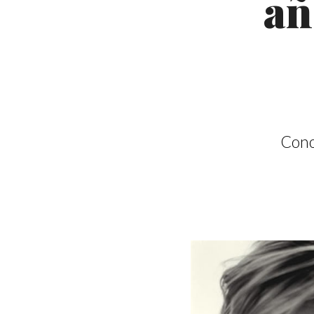
añ
Cono