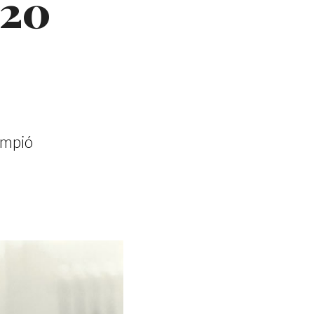
 20
ompió