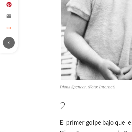
email
link
chevron_left
Diana Spencer. (Foto: Internet)
2
El primer golpe bajo que le 