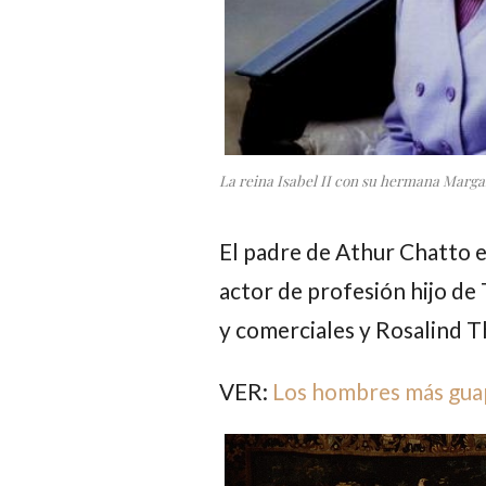
La reina Isabel II con su hermana Margari
El padre de
Athur Chatto
e
actor de profesión hijo de
y comerciales y
Rosalind 
VER:
Los hombres más guap