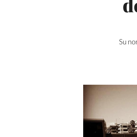
d
Su nom