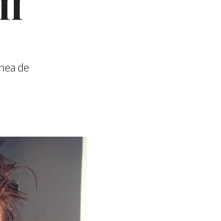
II
ínea de