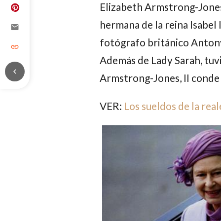
Elizabeth Armstrong-Jone
hermana de la reina
Isabel I
email
fotógrafo británico
Antony
link
Además de Lady Sarah, tuvi
chevron_left
Armstrong-Jones
, II cond
VER:
Los sueldos de la real