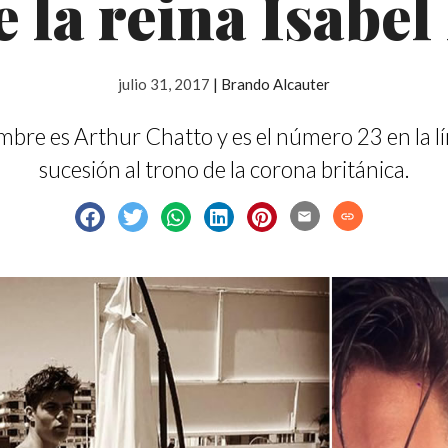
e la reina Isabel 
julio 31, 2017
|
Brando Alcauter
bre es Arthur Chatto y es el número 23 en la l
sucesión al trono de la corona británica.
email
link