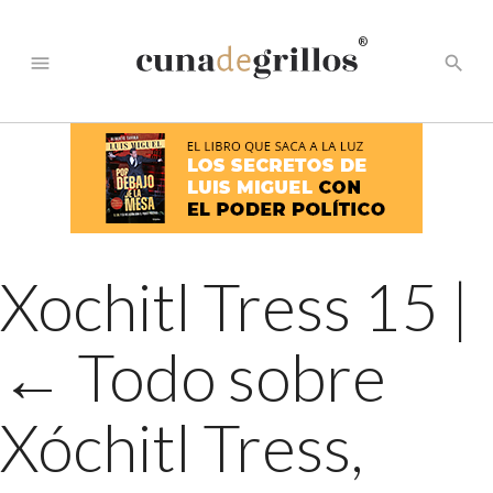
®
menu
search
Xochitl Tress 15
|
←
Todo sobre
Xóchitl Tress,