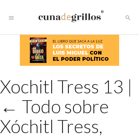
®
menu
search
Xochitl Tress 13
|
←
Todo sobre
Xóchitl Tress,