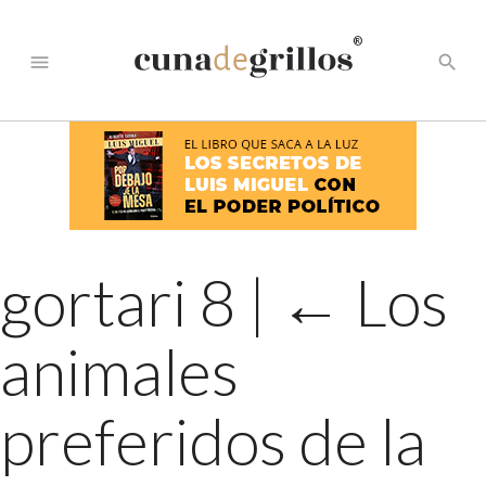
®
menu
search
gortari 8
|
←
Los
animales
preferidos de la