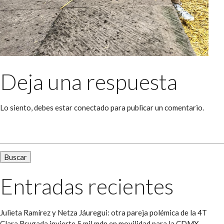
Deja una respuesta
Lo siento, debes estar
conectado
para publicar un comentario.
Buscar:
Entradas recientes
Julieta Ramírez y Netza Jáuregui: otra pareja polémica de la 4T
Clara Brugada invierte 5 mil mdp en movilidad para la CDMX