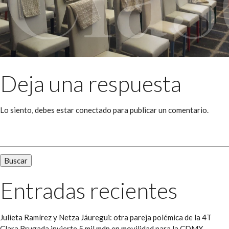
Deja una respuesta
Lo siento, debes estar
conectado
para publicar un comentario.
Buscar:
Entradas recientes
Julieta Ramírez y Netza Jáuregui: otra pareja polémica de la 4T
Clara Brugada invierte 5 mil mdp en movilidad para la CDMX