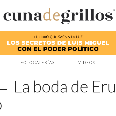
®
FOTOGALERÍAS
VIDEOS
←
La boda de Eruv
p