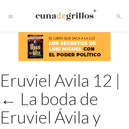
®
menu
search
Eruviel Avila 12
|
←
La boda de
Eruviel Ávila y