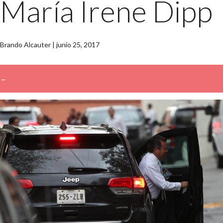
María Irene Dipp
Brando Alcauter
|
junio 25, 2017
←
→