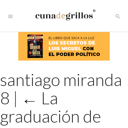
®
menu
search
santiago miranda
8
|
←
La
graduación de