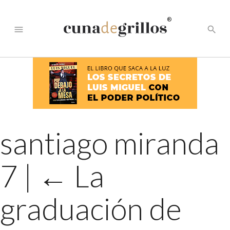
®
menu
search
santiago miranda
7
|
←
La
graduación de