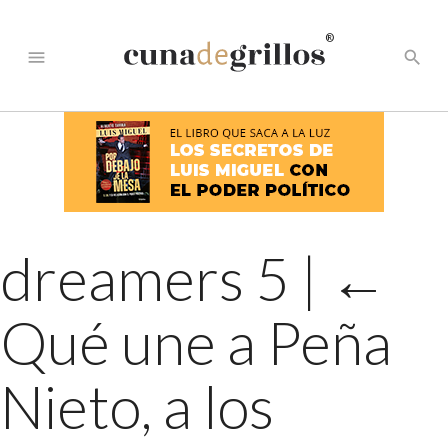
®
menu
search
dreamers 5
|
←
Qué une a Peña
Nieto, a los